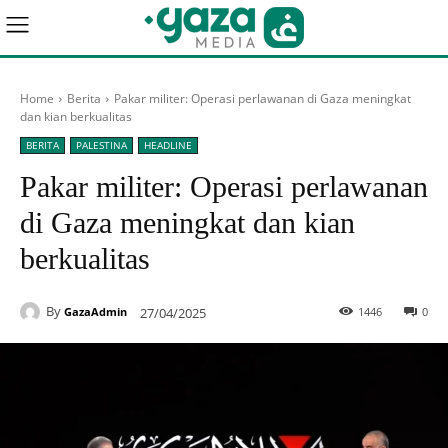
Home
Berita
Pakar militer: Operasi perlawanan di Gaza meningkat
dan kian berkualitas
BERITA
PALESTINA
HEADLINE
Pakar militer: Operasi perlawanan
di Gaza meningkat dan kian
berkualitas
By
27/04/2025
1446
0
GazaAdmin