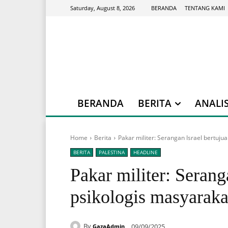
BERANDA
TENTANG KAMI
Saturday, August 8, 2026
BERANDA
BERITA
ANALIS
Home
Berita
Pakar militer: Serangan Israel bertuj
BERITA
PALESTINA
HEADLINE
Pakar militer: Serang
psikologis masyarak
By
09/09/2025
GazaAdmin