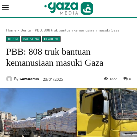
Home
Berita
PBB: 808 truk bantuan kemanusiaan masuki Gaza
BERITA
PALESTINA
HEADLINE
PBB: 808 truk bantuan
kemanusiaan masuki Gaza
By
23/01/2025
1822
0
GazaAdmin