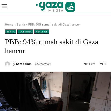
Home
Berita
PBB: 94% rumah sakit di Gaza hancur
BERITA
PALESTINA
HEADLINE
PBB: 94% rumah sakit di Gaza
hancur
By
24/05/2025
1349
0
GazaAdmin