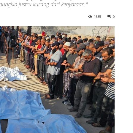
mungkin justru kurang dari kenyataan."
1685
0