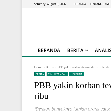
BERANDA
TENTANG KAMI
Saturday, August 8, 2026
BERANDA
BERITA
ANALIS
Home
Berita
PBB yakin korban tewas di Gaza lebih d
BERITA
TIMUR TENGAH
HEADLINE
PBB yakin korban tew
ribu
"Dengan banyaknya jumlah orang yang m