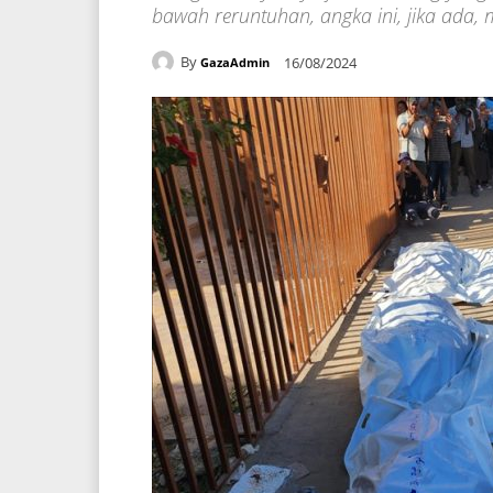
bawah reruntuhan, angka ini, jika ada, 
By
16/08/2024
GazaAdmin