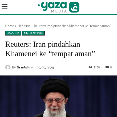
Home
Headline
Reuters: Iran pindahkan Khamenei ke "tempat aman"
HEADLINE
TIMUR TENGAH
Reuters: Iran pindahkan
Khamenei ke “tempat aman”
By
29/09/2024
2160
0
GazaAdmin