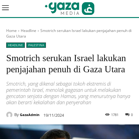
Home
Headline
Smotrich serukan Israel lakukan penjajahan penuh di
Gaza Utara
HEADLINE
PALESTINA
Smotrich serukan Israel lakukan
penjajahan penuh di Gaza Utara
Smotrich, yang dikenal sebagai tokoh ekstremis di
pemerintah Israel, menolak gagasan untuk melakukan
gencatan senjata dengan Hamas, yang menurutnya hanya
akan berarti kekalahan dan penyerahan
By
19/11/2024
1781
0
GazaAdmin