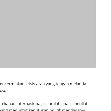
mencerminkan krisis arah yang tengah melanda
aza.
tekanan internasional, sejumlah analis menilai
ial yang menuntut keputusan politik mendasar—