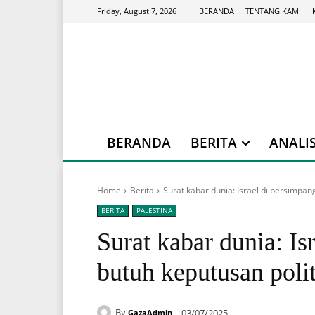
BERANDA
TENTANG KAMI
Friday, August 7, 2026
BERANDA
BERITA
ANALIS
Home
Berita
Surat kabar dunia: Israel di persimpang
BERITA
PALESTINA
Surat kabar dunia: Is
butuh keputusan poli
By
03/07/2025
GazaAdmin