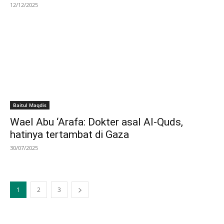
12/12/2025
Baitul Maqdis
Wael Abu ‘Arafa: Dokter asal Al-Quds,
hatinya tertambat di Gaza
30/07/2025
1
2
3