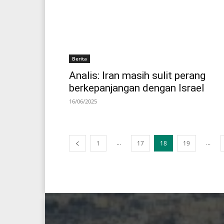
Berita
Analis: Iran masih sulit perang
berkepanjangan dengan Israel
16/06/2025
...
...
1
17
18
19