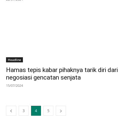
Headline
Hamas tepis kabar pihaknya tarik diri dari
negosiasi gencatan senjata
15/07/2024
3
4
5