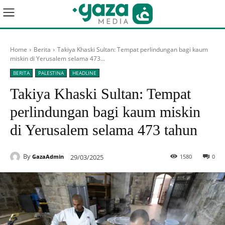
Home
Berita
Takiya Khaski Sultan: Tempat perlindungan bagi kaum
miskin di Yerusalem selama 473...
BERITA
PALESTINA
HEADLINE
Takiya Khaski Sultan: Tempat
perlindungan bagi kaum miskin
di Yerusalem selama 473 tahun
By
29/03/2025
1580
0
GazaAdmin