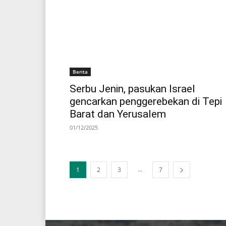
Berita
Serbu Jenin, pasukan Israel
gencarkan penggerebekan di Tepi
Barat dan Yerusalem
01/12/2025
...
1
2
3
7