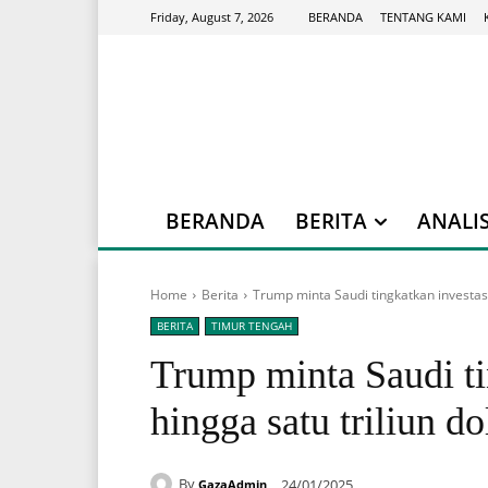
BERANDA
TENTANG KAMI
Friday, August 7, 2026
BERANDA
BERITA
ANALIS
Home
Berita
Trump minta Saudi tingkatkan investasi 
BERITA
TIMUR TENGAH
Trump minta Saudi ti
hingga satu triliun do
By
24/01/2025
GazaAdmin