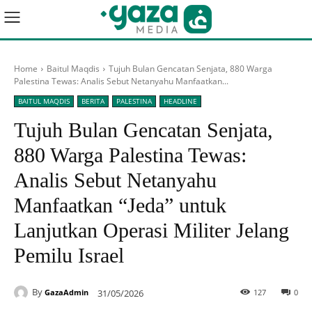
Home
Baitul Maqdis
Tujuh Bulan Gencatan Senjata, 880 Warga
Palestina Tewas: Analis Sebut Netanyahu Manfaatkan...
BAITUL MAQDIS
BERITA
PALESTINA
HEADLINE
Tujuh Bulan Gencatan Senjata,
880 Warga Palestina Tewas:
Analis Sebut Netanyahu
Manfaatkan “Jeda” untuk
Lanjutkan Operasi Militer Jelang
Pemilu Israel
By
31/05/2026
127
0
GazaAdmin