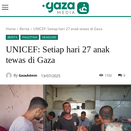
Home
Berita
UNICEF: Setiap hari 27 anak tewas di Gaza
BERITA
PALESTINA
HEADLINE
UNICEF: Setiap hari 27 anak
tewas di Gaza
By
13/07/2025
1102
0
GazaAdmin