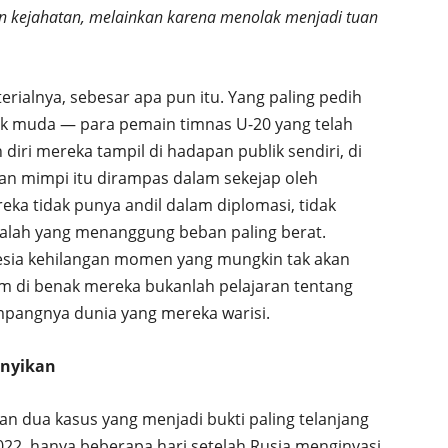
 kejahatan, melainkan karena menolak menjadi tuan
rialnya, sebesar apa pun itu. Yang paling pedih
ak muda — para pemain timnas U-20 yang telah
iri mereka tampil di hadapan publik sendiri, di
n mimpi itu dirampas dalam sekejap oleh
eka tidak punya andil dalam diplomasi, tidak
alah yang menanggung beban paling berat.
esia kehilangan momen yang mungkin tak akan
m di benak mereka bukanlah pelajaran tentang
impangnya dunia yang mereka warisi.
unyikan
n dua kasus yang menjadi bukti paling telanjang
2022, hanya beberapa hari setelah Rusia menginvasi