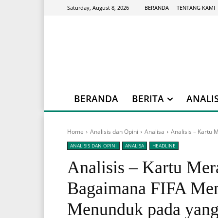
BERANDA
TENTANG KAMI
Saturday, August 8, 2026
BERANDA
BERITA
ANALIS
Home
Analisis dan Opini
Analisa
Analisis – Kartu
ANALISIS DAN OPINI
ANALISA
HEADLINE
Analisis – Kartu Mer
Bagaimana FIFA Me
Menunduk pada yang