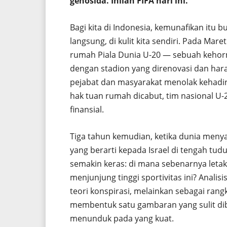
genosida. Inilah FIFA hari ini.
Bagi kita di Indonesia, kemunafikan itu 
langsung, di kulit kita sendiri. Pada Ma
rumah Piala Dunia U-20 — sebuah kehor
dengan stadion yang direnovasi dan ha
pejabat dan masyarakat menolak kehadir
hak tuan rumah dicabut, tim nasional U-20
finansial.
Tiga tahun kemudian, ketika dunia meny
yang berarti kepada Israel di tengah tu
semakin keras: di mana sebenarnya let
menjunjung tinggi sportivitas ini? Analis
teori konspirasi, melainkan sebagai rang
membentuk satu gambaran yang sulit di
menunduk pada yang kuat.