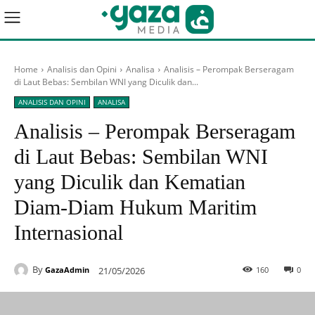
Home
Analisis dan Opini
Analisa
Analisis – Perompak Berseragam
di Laut Bebas: Sembilan WNI yang Diculik dan...
ANALISIS DAN OPINI
ANALISA
Analisis – Perompak Berseragam
di Laut Bebas: Sembilan WNI
yang Diculik dan Kematian
Diam-Diam Hukum Maritim
Internasional
By
21/05/2026
160
0
GazaAdmin