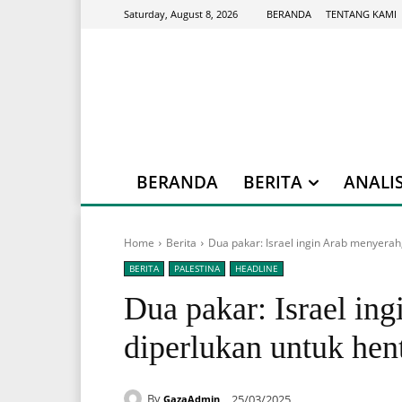
BERANDA
TENTANG KAMI
Saturday, August 8, 2026
BERANDA
BERITA
ANALIS
Home
Berita
Dua pakar: Israel ingin Arab menyerah,
BERITA
PALESTINA
HEADLINE
Dua pakar: Israel in
diperlukan untuk hen
By
25/03/2025
GazaAdmin