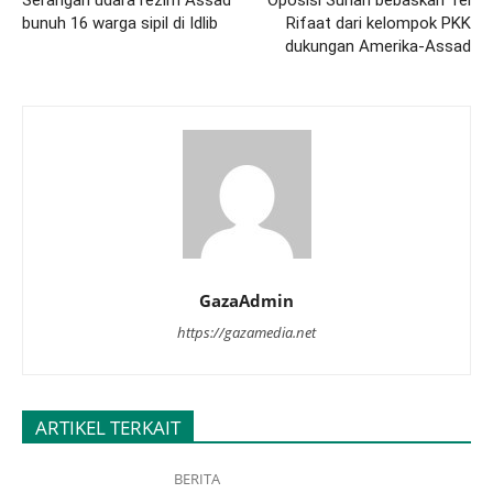
Serangan udara rezim Assad
Oposisi Suriah bebaskan Tel
bunuh 16 warga sipil di Idlib
Rifaat dari kelompok PKK
dukungan Amerika-Assad
GazaAdmin
https://gazamedia.net
ARTIKEL TERKAIT
BERITA