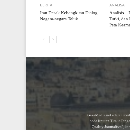
BERITA
ANALISA
Iran Desak Kebangkitan Dialog
Analisis –
Negara-negara Teluk
Turki, dan 
Peta Keama
GazaMedia.net adalah medi
pada liputan Timur Teng
Quality Journalism", ka