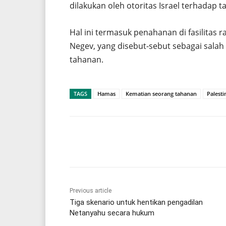
dilakukan oleh otoritas Israel terhadap t
Hal ini termasuk penahanan di fasilitas r
Negev, yang disebut-sebut sebagai salah
tahanan.
TAGS
Hamas
Kematian seorang tahanan
Palesti
Share
Previous article
Tiga skenario untuk hentikan pengadilan
Netanyahu secara hukum