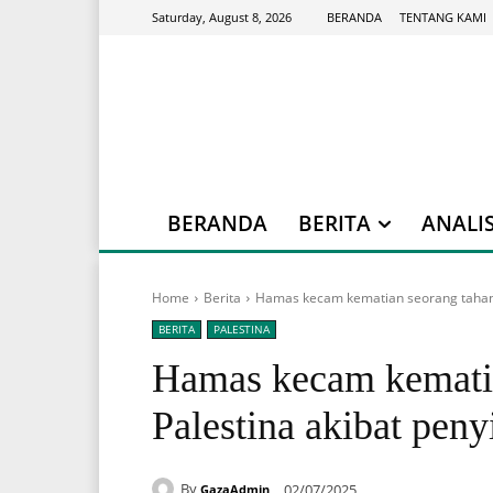
BERANDA
TENTANG KAMI
Saturday, August 8, 2026
BERANDA
BERITA
ANALIS
Home
Berita
Hamas kecam kematian seorang tahanan
BERITA
PALESTINA
Hamas kecam kematia
Palestina akibat peny
By
02/07/2025
GazaAdmin