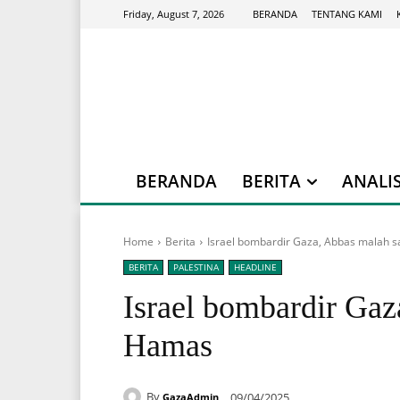
BERANDA
TENTANG KAMI
Friday, August 7, 2026
BERANDA
BERITA
ANALIS
Home
Berita
Israel bombardir Gaza, Abbas malah 
BERITA
PALESTINA
HEADLINE
Israel bombardir Gaz
Hamas
By
09/04/2025
GazaAdmin