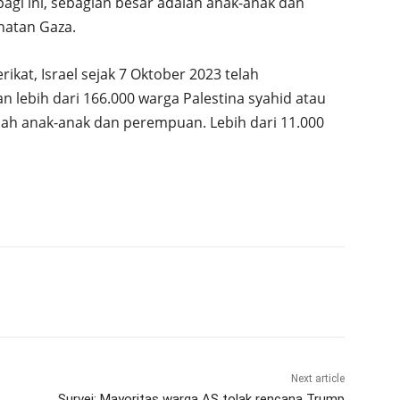
pagi ini, sebagian besar adalah anak-anak dan
atan Gaza.
kat, Israel sejak 7 Oktober 2023 telah
lebih dari 166.000 warga Palestina syahid atau
alah anak-anak dan perempuan. Lebih dari 11.000
Next article
Survei: Mayoritas warga AS tolak rencana Trump