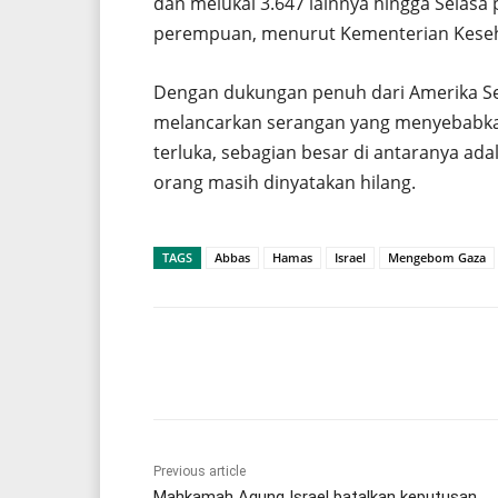
dan melukai 3.647 lainnya hingga Selasa 
perempuan, menurut Kementerian Keseh
Dengan dukungan penuh dari Amerika Seri
melancarkan serangan yang menyebabkan 
terluka, sebagian besar di antaranya ad
orang masih dinyatakan hilang.
TAGS
Abbas
Hamas
Israel
Mengebom Gaza
Share
Previous article
Mahkamah Agung Israel batalkan keputusan