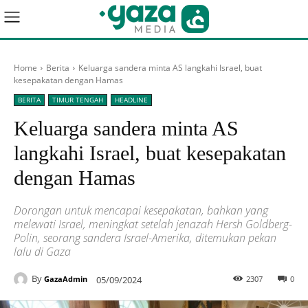
Home
Berita
Keluarga sandera minta AS langkahi Israel, buat
kesepakatan dengan Hamas
BERITA
TIMUR TENGAH
HEADLINE
Keluarga sandera minta AS
langkahi Israel, buat kesepakatan
dengan Hamas
Dorongan untuk mencapai kesepakatan, bahkan yang
melewati Israel, meningkat setelah jenazah Hersh Goldberg-
Polin, seorang sandera Israel-Amerika, ditemukan pekan
lalu di Gaza
By
05/09/2024
2307
0
GazaAdmin