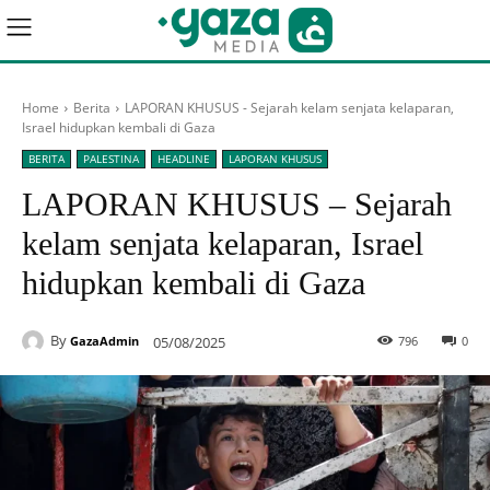
Home
Berita
LAPORAN KHUSUS - Sejarah kelam senjata kelaparan,
Israel hidupkan kembali di Gaza
BERITA
PALESTINA
HEADLINE
LAPORAN KHUSUS
LAPORAN KHUSUS – Sejarah
kelam senjata kelaparan, Israel
hidupkan kembali di Gaza
By
05/08/2025
796
0
GazaAdmin