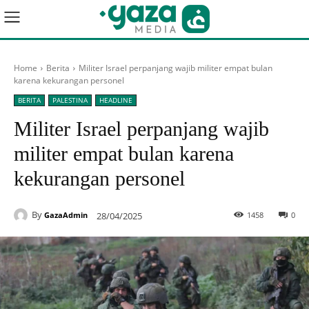
Home
Berita
Militer Israel perpanjang wajib militer empat bulan
karena kekurangan personel
BERITA
PALESTINA
HEADLINE
Militer Israel perpanjang wajib
militer empat bulan karena
kekurangan personel
By
28/04/2025
1458
0
GazaAdmin