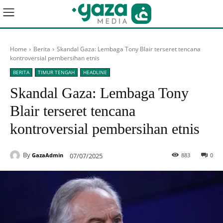
Home
Berita
Skandal Gaza: Lembaga Tony Blair terseret tencana
kontroversial pembersihan etnis
BERITA
TIMUR TENGAH
HEADLINE
Skandal Gaza: Lembaga Tony
Blair terseret tencana
kontroversial pembersihan etnis
By
07/07/2025
883
0
GazaAdmin