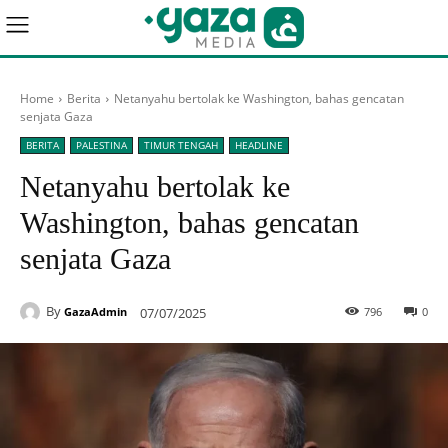
Home
Berita
Netanyahu bertolak ke Washington, bahas gencatan
senjata Gaza
BERITA
PALESTINA
TIMUR TENGAH
HEADLINE
Netanyahu bertolak ke
Washington, bahas gencatan
senjata Gaza
By
07/07/2025
796
0
GazaAdmin