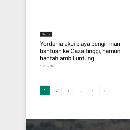
Berita
Yordania akui biaya pengiriman
bantuan ke Gaza tinggi, namun
bantah ambil untung
10/05/2025
...
1
2
3
7