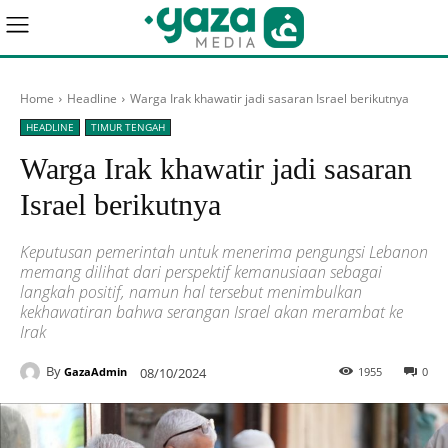
Home
Headline
Warga Irak khawatir jadi sasaran Israel berikutnya
HEADLINE
TIMUR TENGAH
Warga Irak khawatir jadi sasaran
Israel berikutnya
Keputusan pemerintah untuk menerima pengungsi Lebanon
memang dilihat dari perspektif kemanusiaan sebagai
langkah positif, namun hal tersebut menimbulkan
kekhawatiran bahwa serangan Israel akan merambat ke
Irak
By
08/10/2024
1955
0
GazaAdmin