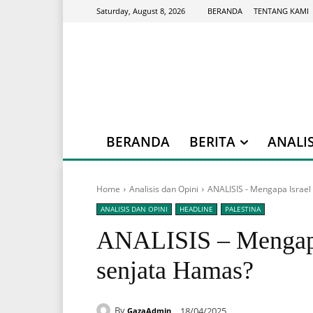
BERANDA
TENTANG KAMI
Saturday, August 8, 2026
BERANDA
BERITA
ANALIS
Home
Analisis dan Opini
ANALISIS - Mengapa Israel
ANALISIS DAN OPINI
HEADLINE
PALESTINA
ANALISIS – Mengapa 
senjata Hamas?
By
18/04/2025
GazaAdmin