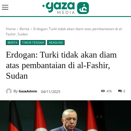
Home
Berita
Erdogan: Turki tidak akan diam atas pembantaian di al-
Fashir, Sudan
BERITA
TIMUR TENGAH
HEADLINE
Erdogan: Turki tidak akan diam
atas pembantaian di al-Fashir,
Sudan
By
04/11/2025
476
0
GazaAdmin