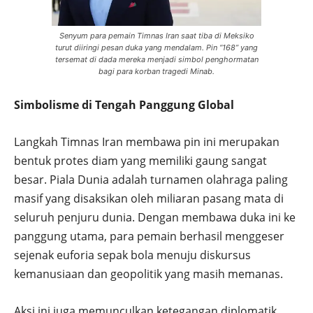
Senyum para pemain Timnas Iran saat tiba di Meksiko
turut diiringi pesan duka yang mendalam. Pin “168” yang
tersemat di dada mereka menjadi simbol penghormatan
bagi para korban tragedi Minab.
Simbolisme di Tengah Panggung Global
Langkah Timnas Iran membawa pin ini merupakan
bentuk protes diam yang memiliki gaung sangat
besar. Piala Dunia adalah turnamen olahraga paling
masif yang disaksikan oleh miliaran pasang mata di
seluruh penjuru dunia. Dengan membawa duka ini ke
panggung utama, para pemain berhasil menggeser
sejenak euforia sepak bola menuju diskursus
kemanusiaan dan geopolitik yang masih memanas.
Aksi ini juga memunculkan ketegangan diplomatik