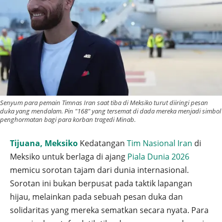
Senyum para pemain Timnas Iran saat tiba di Meksiko turut diiringi pesan
duka yang mendalam. Pin "168" yang tersemat di dada mereka menjadi simbol
penghormatan bagi para korban tragedi Minab.
Tijuana, Meksiko
Kedatangan
Tim Nasional Iran
di
Meksiko untuk berlaga di ajang
Piala Dunia 2026
memicu sorotan tajam dari dunia internasional.
Sorotan ini bukan berpusat pada taktik lapangan
hijau, melainkan pada sebuah pesan duka dan
solidaritas yang mereka sematkan secara nyata. Para