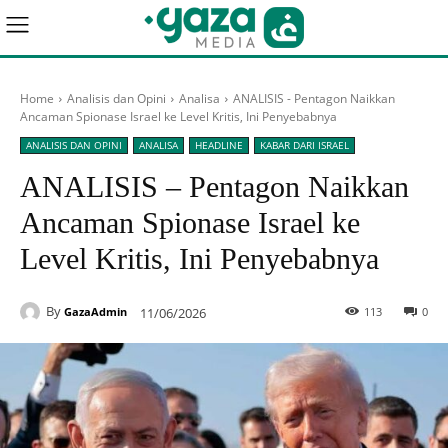
Home
Analisis dan Opini
Analisa
ANALISIS - Pentagon Naikkan
Ancaman Spionase Israel ke Level Kritis, Ini Penyebabnya
ANALISIS DAN OPINI
ANALISA
HEADLINE
KABAR DARI ISRAEL
ANALISIS – Pentagon Naikkan
Ancaman Spionase Israel ke
Level Kritis, Ini Penyebabnya
By
11/06/2026
113
0
GazaAdmin