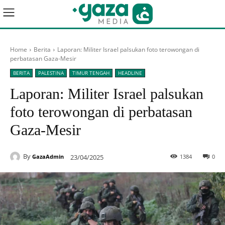
Home
Berita
Laporan: Militer Israel palsukan foto terowongan di
perbatasan Gaza-Mesir
BERITA
PALESTINA
TIMUR TENGAH
HEADLINE
Laporan: Militer Israel palsukan
foto terowongan di perbatasan
Gaza-Mesir
By
23/04/2025
1384
0
GazaAdmin