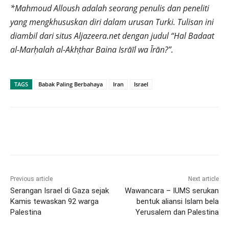
*Mahmoud Alloush adalah seorang penulis dan peneliti
yang mengkhususkan diri dalam urusan Turki. Tulisan ini
diambil dari situs Aljazeera.net dengan judul “Hal Badaat
al-Marḥalah al-Akhṭhar Baina Isrāīl wa Īrān?”.
TAGS
Babak Paling Berbahaya
Iran
Israel
Previous article
Next article
Serangan Israel di Gaza sejak
Wawancara – IUMS serukan
Kamis tewaskan 92 warga
bentuk aliansi Islam bela
Palestina
Yerusalem dan Palestina