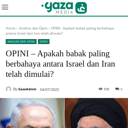
Home
Analisis dan Opini
OPINI - Apakah babak paling berbahaya
antara Israel dan Iran telah dimulai?
ANALISIS DAN OPINI
OPINI
OPINI – Apakah babak paling
berbahaya antara Israel dan Iran
telah dimulai?
By
04/07/2025
838
0
GazaAdmin