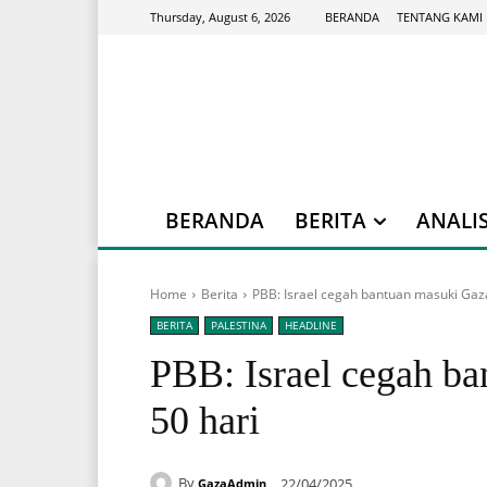
BERANDA
TENTANG KAMI
Thursday, August 6, 2026
BERANDA
BERITA
ANALIS
Home
Berita
PBB: Israel cegah bantuan masuki Gaz
BERITA
PALESTINA
HEADLINE
PBB: Israel cegah b
50 hari
By
22/04/2025
GazaAdmin