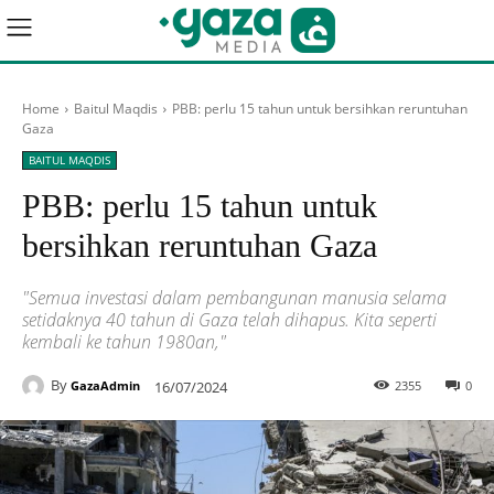
Home
Baitul Maqdis
PBB: perlu 15 tahun untuk bersihkan reruntuhan
Gaza
BAITUL MAQDIS
PBB: perlu 15 tahun untuk
bersihkan reruntuhan Gaza
"Semua investasi dalam pembangunan manusia selama
setidaknya 40 tahun di Gaza telah dihapus. Kita seperti
kembali ke tahun 1980an,"
By
16/07/2024
2355
0
GazaAdmin