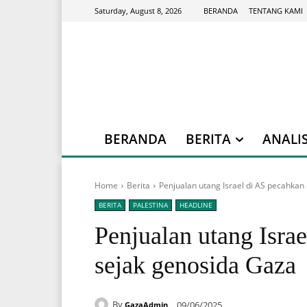
BERANDA
TENTANG KAMI
Saturday, August 8, 2026
BERANDA
BERITA
ANALIS
Home
Berita
Penjualan utang Israel di AS pecahkan
BERITA
PALESTINA
HEADLINE
Penjualan utang Isra
sejak genosida Gaza
By
09/06/2025
GazaAdmin