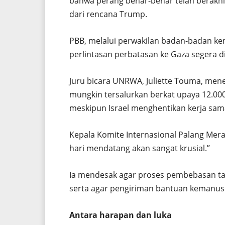
bahwa perang benar-benar telah berakhi
dari rencana Trump.
PBB, melalui perwakilan badan-badan k
perlintasan perbatasan ke Gaza segera d
Juru bicara UNRWA, Juliette Touma, me
mungkin tersalurkan berkat upaya 12.000
meskipun Israel menghentikan kerja sama
Kepala Komite Internasional Palang Mera
hari mendatang akan sangat krusial.”
Ia mendesak agar proses pembebasan t
serta agar pengiriman bantuan kemanusi
Antara harapan dan luka