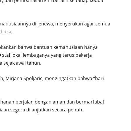
r, dan pembahasan kini beralih ke tahap kedua
emanusiaannya di Jenewa, menyerukan agar semua
ibuka.
nekankan bahwa bantuan kemanusiaan hanya
 staf lokal lembaganya yang terus bekerja
 sejak awal tahun.
h, Mirjana Spoljaric, mengingatkan bahwa “hari-
ahanan berjalan dengan aman dan bermartabat
aan segera dilanjutkan secara penuh.