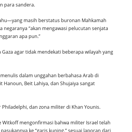
n para sandera.
nyahu—yang masih berstatus buronan Mahkamah
 negaranya “akan mengawasi pelucutan senjata
nggaran apa pun.”
a Gaza agar tidak mendekati beberapa wilayah yang
ee, menulis dalam unggahan berbahasa Arab di
 Hanoun, Beit Lahiya, dan Shujaiya sangat
r Philadelphi, dan zona militer di Khan Younis.
 Witkoff mengonfirmasi bahwa militer Israel telah
asukannya ke “garis kuning,” sesuai laporan dari