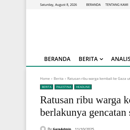
BERANDA
TENTANG KAMI
Saturday, August 8, 2026
BERANDA
BERITA
ANALIS
Home
Berita
Ratusan ribu warga kembali ke Gaza u
BERITA
PALESTINA
HEADLINE
Ratusan ribu warga k
berlakunya gencatan 
By
11/10/2025
GazaAdmin