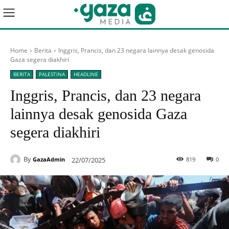
Home
Berita
Inggris, Prancis, dan 23 negara lainnya desak genosida
Gaza segera diakhiri
BERITA
PALESTINA
HEADLINE
Inggris, Prancis, dan 23 negara
lainnya desak genosida Gaza
segera diakhiri
By
22/07/2025
819
0
GazaAdmin