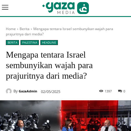
Home
Berita
Mengapa tentara Israel sembunyikan wajah para
prajuritnya dari media?
BERITA
PALESTINA
HEADLINE
Mengapa tentara Israel
sembunyikan wajah para
prajuritnya dari media?
By
02/05/2025
1397
0
GazaAdmin