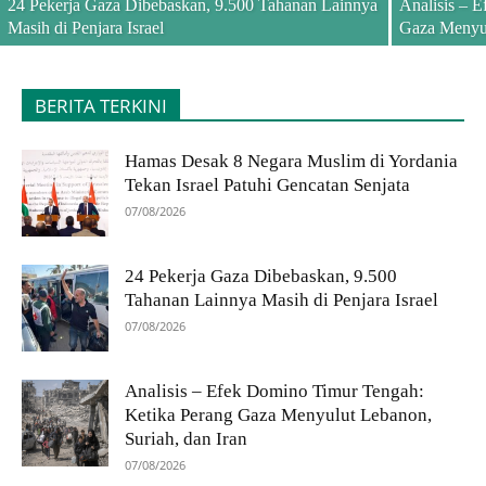
24 Pekerja Gaza Dibebaskan, 9.500 Tahanan Lainnya
Analisis – 
Masih di Penjara Israel
Gaza Menyul
BERITA TERKINI
Hamas Desak 8 Negara Muslim di Yordania
Tekan Israel Patuhi Gencatan Senjata
07/08/2026
24 Pekerja Gaza Dibebaskan, 9.500
Tahanan Lainnya Masih di Penjara Israel
07/08/2026
Analisis – Efek Domino Timur Tengah:
Ketika Perang Gaza Menyulut Lebanon,
Suriah, dan Iran
07/08/2026