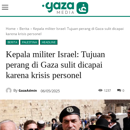
Home
Berita
Kepala militer Israel: Tujuan perang di Gaza sulit dicapai
karena krisis personel
BERITA
PALESTINA
HEADLINE
Kepala militer Israel: Tujuan
perang di Gaza sulit dicapai
karena krisis personel
By
06/05/2025
1237
0
GazaAdmin